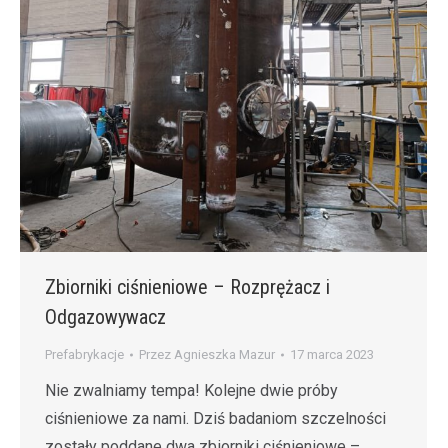
Zbiorniki ciśnieniowe – Rozprężacz i
Odgazowywacz
Prefabrykacje
Przez
Agnieszka Mazur
17 marca 2023
Nie zwalniamy tempa! Kolejne dwie próby
ciśnieniowe za nami. Dziś badaniom szczelności
zostały poddane dwa zbiorniki ciśnieniowe –