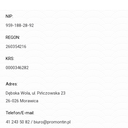
NIP:
959-188-28-92
REGON:
260354216
KRS:
0000346282
Adres:
Dębska Wola, ul. Pińczowska 23
26-026 Morawica
Telefon/E-mail:
41 243 50 82 / biuro@promontin.pl