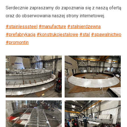
Serdecznie zapraszamy do zapoznania się z naszą ofertą
oraz do obserwowania naszej strony internetowej.
#stainlesssteel
#manufacture
#stalnierdzewna
#prefabrykacja
#konstrukcjestalowe
#stal
#spawalnictwo
#promontin