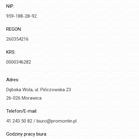
NIP:
959-188-28-92
REGON:
260354216
KRS:
0000346282
Adres:
Dębska Wola, ul. Pińczowska 23
26-026 Morawica
Telefon/E-mail:
41 243 50 82 / biuro@promontin.pl
Godziny pracy biura: