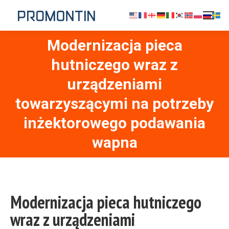
Modernizacja pieca
hutniczego wraz z
urządzeniami
Jesteś tutaj:
towarzyszącymi na potrzeby
inżektorowego podawania
wapna
Modernizacja pieca hutniczego
wraz z urządzeniami