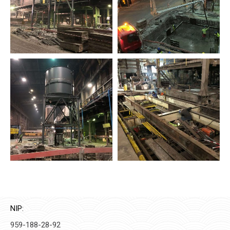
NIP:
959-188-28-92