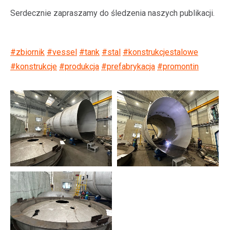
Serdecznie zapraszamy do śledzenia naszych publikacji.
#zbiornik
#vessel
#tank
#stal
#konstrukcjestalowe
#konstrukcje
#produkcja
#prefabrykacja
#promontin