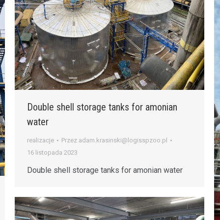
Double shell storage tanks for amonian
water
realizacje
Przez
adam.krasinski@logisspzoo.pl
16 listopada 2023
Double shell storage tanks for amonian water