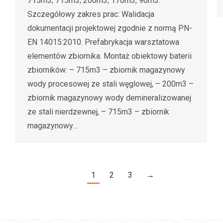
715m3; 715m3; 200m3; 170m3; 90m3.
Szczegółowy zakres prac: Walidacja
dokumentacji projektowej zgodnie z normą PN-
EN 14015:2010. Prefabrykacja warsztatowa
elementów zbiornika. Montaż obiektowy baterii
zbiorników: – 715m3 – zbiornik magazynowy
wody procesowej ze stali węglowej, – 200m3 –
zbiornik magazynowy wody demineralizowanej
ze stali nierdzewnej, – 715m3 – zbiornik
magazynowy…
1
2
3
→