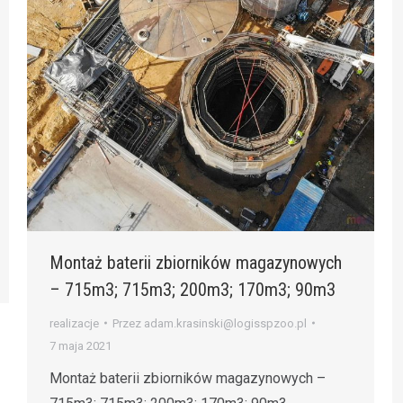
Montaż baterii zbiorników magazynowych
– 715m3; 715m3; 200m3; 170m3; 90m3
realizacje
Przez
adam.krasinski@logisspzoo.pl
7 maja 2021
Montaż baterii zbiorników magazynowych –