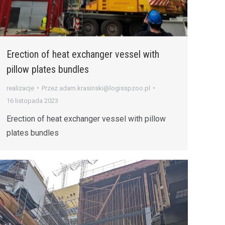
Erection of heat exchanger vessel with
pillow plates bundles
realizacje
Przez
adam.krasinski@logisspzoo.pl
16 listopada 2023
Erection of heat exchanger vessel with pillow
plates bundles