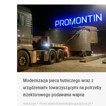
Modernizacja pieca hutniczego wraz z
urządzeniami towarzyszącymi na potrzeby
inżektorowego podawania wapna
realizacje
Przez
adam.krasinski@logisspzoo.pl