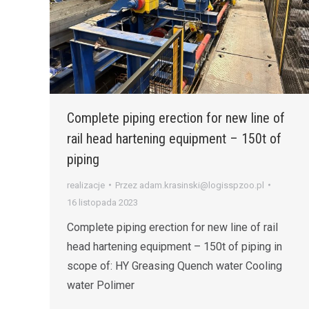
Complete piping erection for new line of
rail head hartening equipment – 150t of
piping
realizacje
Przez
adam.krasinski@logisspzoo.pl
16 listopada 2023
Complete piping erection for new line of rail
head hartening equipment – 150t of piping in
scope of: HY Greasing Quench water Cooling
water Polimer