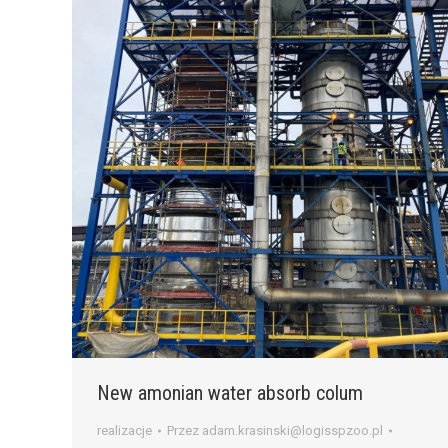
New amonian water absorb colum
realizacje
Przez
adam.krasinski@logisspzoo.pl