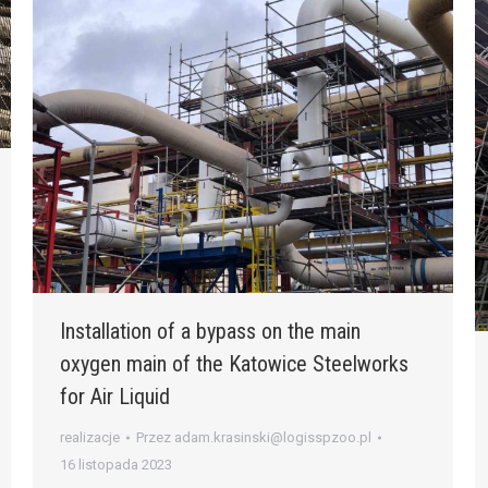
Installation of a bypass on the main
oxygen main of the Katowice Steelworks
for Air Liquid
realizacje
Przez
adam.krasinski@logisspzoo.pl
16 listopada 2023