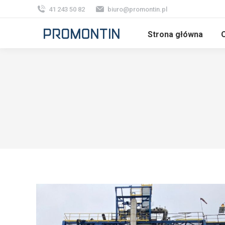
41 243 50 82
biuro@promontin.pl
Strona główna
O