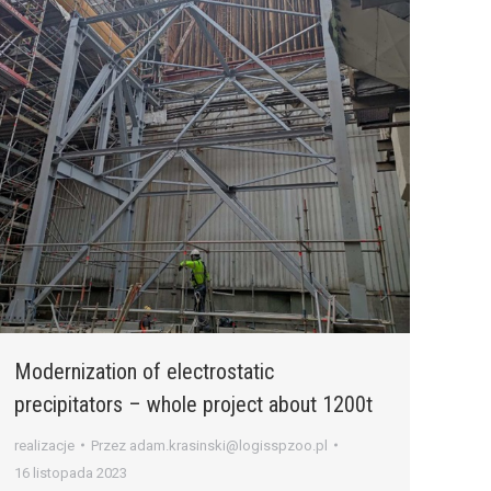
Modernization of electrostatic
precipitators – whole project about 1200t
realizacje
Przez
adam.krasinski@logisspzoo.pl
16 listopada 2023