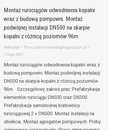
Montaż rurociągów odwodnienia kopalni
wraz z budową pompowni. Montaż
podwójnej instalacji DN500 na skarpie
kopalni z różnicą poziomów 96m
realizacje
Przez
adam.krasinski@logisspzoo.pl
7 maja 2021
Montaż rurociągów odwodnienia kopalni wraz z
budową pompowni. Montaż podwójnej instalacji
DN500 na skarpie kopalni z różnicą poziomów
96m. Szczegółowy zakres prac: Prefabrykacja
elementów rurociągu DN500 oraz DN300.
Prefabrykacja samonośnej kratownicy
rurociągowej 2 x DN500. Montaż instalacji na
obiekcie. Montaż agregatów pompowych. Próby
ciśnieniowe oraz rozruchy. Prace antykorozyjne.