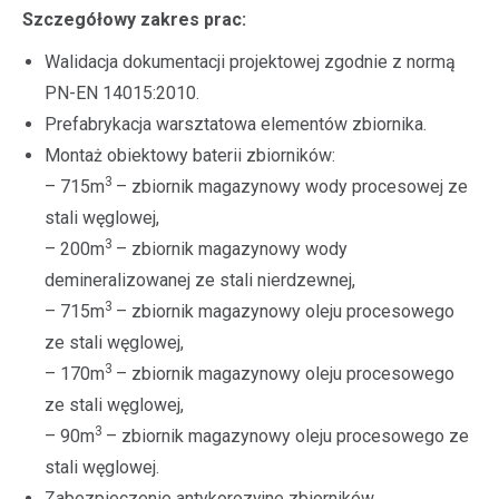
Szczegółowy zakres prac:
Walidacja dokumentacji projektowej zgodnie z normą
PN-EN 14015:2010.
Prefabrykacja warsztatowa elementów zbiornika.
Montaż obiektowy baterii zbiorników:
3
– 715m
– zbiornik magazynowy wody procesowej ze
stali węglowej,
3
– 200m
– zbiornik magazynowy wody
demineralizowanej ze stali nierdzewnej,
3
– 715m
– zbiornik magazynowy oleju procesowego
ze stali węglowej,
3
– 170m
– zbiornik magazynowy oleju procesowego
ze stali węglowej,
3
– 90m
– zbiornik magazynowy oleju procesowego ze
stali węglowej.
Zabezpieczenie antykorozyjne zbiorników.