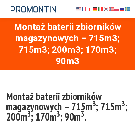
Montaż baterii zbiorników
magazynowych – 715m3;
Jesteś tutaj:
715m3; 200m3; 170m3;
90m3
Montaż baterii zbiorników
3
3
magazynowych – 715m
; 715m
;
3
3
3
200m
; 170m
; 90m
.