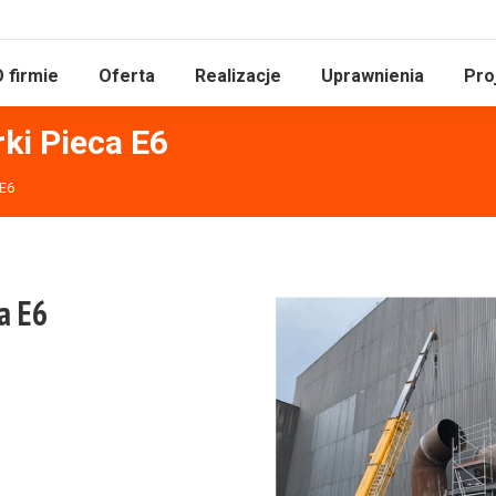
 firmie
Oferta
Realizacje
Uprawnienia
Pro
i Pieca E6
E6
a E6