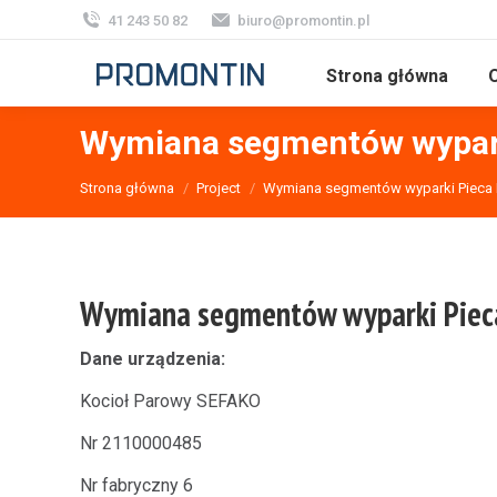
41 243 50 82
biuro@promontin.pl
Strona główna
O
Wymiana segmentów wypark
Jesteś tutaj:
Strona główna
Project
Wymiana segmentów wyparki Pieca 
Wymiana segmentów wyparki Piec
Dane urządzenia:
Kocioł Parowy SEFAKO
Nr 2110000485
Nr fabryczny 6