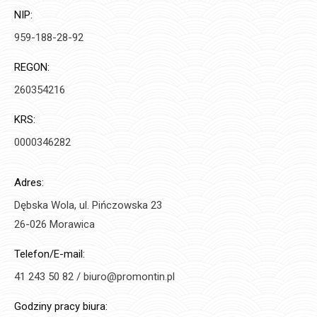
NIP:
959-188-28-92
REGON:
260354216
KRS:
0000346282
Adres:
Dębska Wola, ul. Pińczowska 23
26-026 Morawica
Telefon/E-mail:
41 243 50 82 / biuro@promontin.pl
Godziny pracy biura: