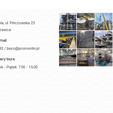
a, ul. Pińczowska 23
rawica
mail:
82 / biuro@promontin.pl
acy biura:
k - Piątek: 7.00 - 15.00