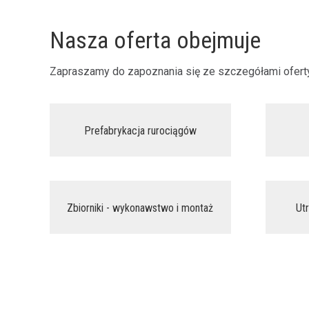
Nasza oferta obejmuje
Zapraszamy do zapoznania się ze szczegółami oferty
Prefabrykacja rurociągów
przejdź do szczegółów oferty
prz
Zbiorniki - wykonawstwo i montaż
Ut
przejdź do szczegółów oferty
prz