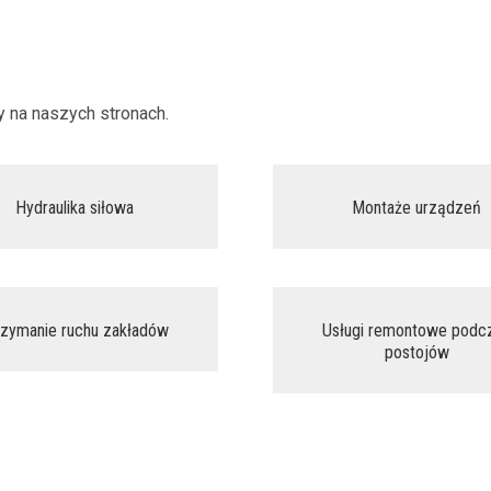
 na naszych stronach.
Hydraulika siłowa
Montaże urządzeń
ejdź do szczegółów oferty
przejdź do szczegółów of
rzymanie ruchu zakładów
Usługi remontowe podc
ejdź do szczegółów oferty
przejdź do szczegółów of
postojów