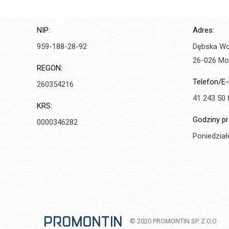
NIP:
Adres:
959-188-28-92
Dębska Wol
26-026 Mo
REGON:
Telefon/E-
260354216
41 243 50 
KRS:
Godziny pr
0000346282
Poniedziałe
© 2020 PROMONTIN SP. Z O.O