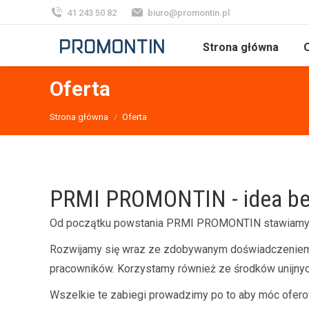
41 243 50 82
biuro@promontin.pl
Strona główna
O
Oferta
Jesteś tutaj:
Strona główna
Oferta
PRMI PROMONTIN - idea be
Od początku powstania PRMI PROMONTIN stawiamy 
Rozwijamy się wraz ze zdobywanym doświadczeniem, 
pracowników. Korzystamy również ze środków unijnych
Wszelkie te zabiegi prowadzimy po to aby móc ofero