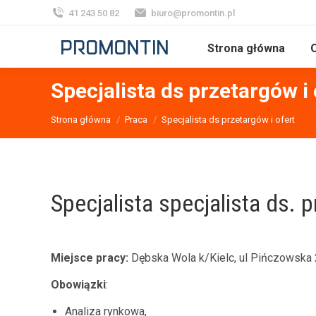
41 243 50 82
biuro@promontin.pl
Strona główna
O
Specjalista ds przetargów i 
Jesteś tutaj:
Strona główna
Praca
Specjalista ds przetargów i ofert
Specjalista specjalista ds. p
Miejsce pracy:
Dębska Wola k/Kielc, ul Pińczowska
Obowiązki
:
Analiza rynkowa,