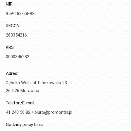
NIP:
959-188-28-92
REGON:
260354216
KRS:
0000346282
Adres:
Dębska Wola, ul. Pińczowska 23
26-026 Morawica
Telefon/E-mail:
41 243 50 82 / biuro@promontin.pl
Godziny pracy biura: